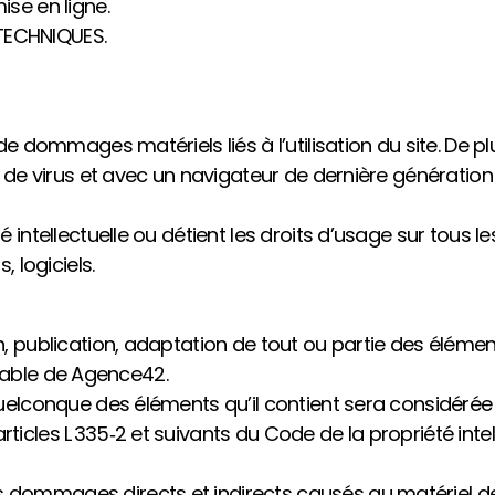
se en ligne.
TECHNIQUES.
e dommages matériels liés à l’utilisation du site. De plu
 de virus et avec un navigateur de dernière génération 
 intellectuelle ou détient les droits d’usage sur tous 
 logiciels.
, publication, adaptation de tout ou partie des élémen
éalable de Agence42.
quelconque des éléments qu’il contient sera considéré
cles L 335‑2 et suivants du Code de la propriété intell
mmages directs et indirects causés au matériel de l’ut