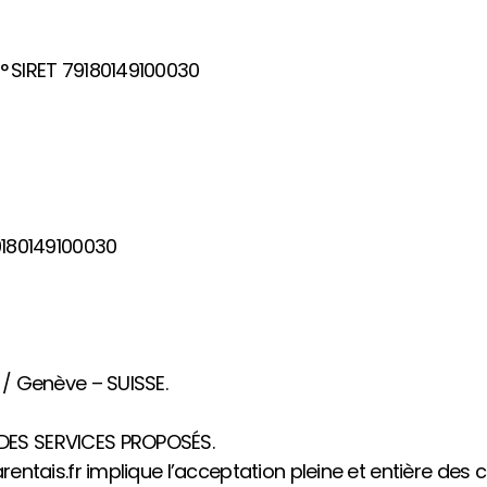
n° SIRET 79180149100030
79180149100030
 / Genève – SUISSE.
 DES SERVICES PROPOSÉS.
rentais.fr implique l’acceptation pleine et entière des c