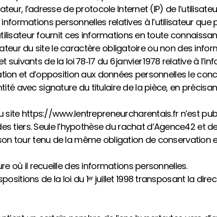
ateur, l’adresse de protocole Internet (IP) de l’utilisateu
informations personnelles relatives à l’utilisateur que
L’utilisateur fournit ces informations en toute connais
ilisateur du site le caractère obligatoire ou non des info
ivants de la loi 78‑17 du 6 janvier 1978 relative à l’inf
fication et d’opposition aux données personnelles le co
té avec signature du titulaire de la pièce, en précisant
 site https://www.lentrepreneurcharentais.fr n’est publié
 tiers. Seule l’hypothèse du rachat d’Agence42 et de 
à son tour tenu de la même obligation de conservation 
re où il recueille des informations personnelles.
tions de la loi du 1ᵉʳ juillet 1998 transposant la direct