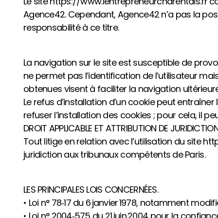
Le site https://www.lentrepreneurcharentais.fr co
Agence42. Cependant, Agence42 n’a pas la possib
responsabilité à ce titre.
La navigation sur le site est susceptible de provoqu
ne permet pas l’identification de l’utilisateur ma
obtenues visent à faciliter la navigation ultérie
Le refus d’installation d’un cookie peut entraîner 
refuser l’installation des cookies ; pour cela, il p
DROIT APPLICABLE ET ATTRIBUTION DE JURIDICTION
Tout litige en relation avec l’utilisation du site h
juridiction aux tribunaux compétents de Paris.
LES PRINCIPALES LOIS CONCERNÉES.
• Loi n° 78‑17 du 6 janvier 1978, notamment modifié
• Loi n° 2004‑575 du 21 juin 2004 pour la confia