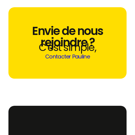
Envie de nous
rejoindre ?
C'est simple,
Contacter Pauline