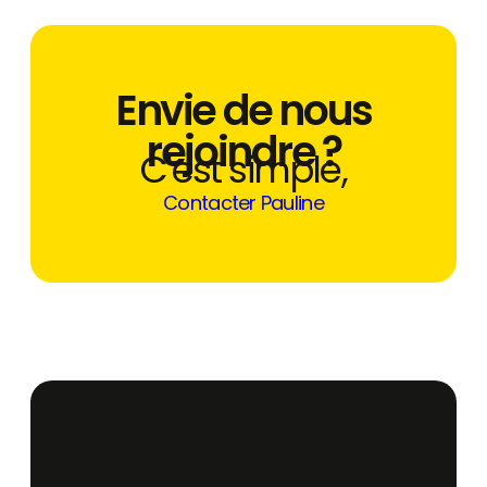
Envie de nous
rejoindre ?
C'est simple,
Contacter Pauline