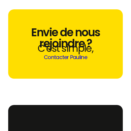
Envie de nous
rejoindre ?
C'est simple,
Contacter Pauline