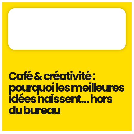
Café & créativité :
pourquoi les meilleures
idées naissent… hors
du bureau