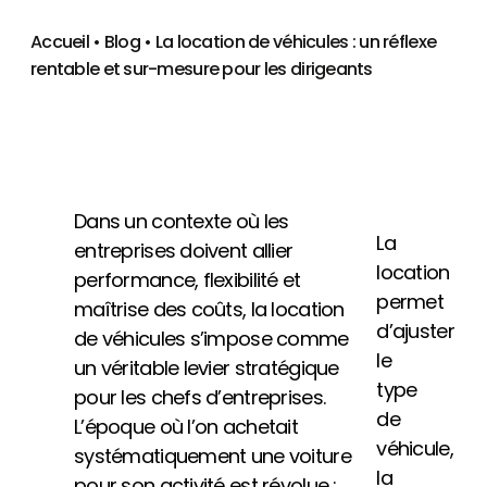
Accueil
•
Blog
•
La location de véhicules : un réflexe
rentable et sur-mesure pour les dirigeants
Dans un contexte où les
La
entreprises doivent allier
location
performance, flexibilité et
permet
maîtrise des coûts, la location
d’ajuster
de véhicules s’impose comme
le
un véritable levier stratégique
type
pour les chefs d’entreprises.
de
L’époque où l’on achetait
véhicule,
systématiquement une voiture
la
pour son activité est révolue :