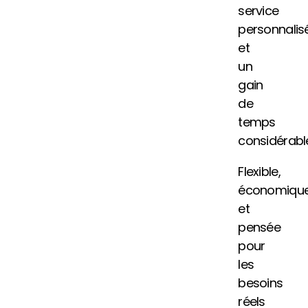
service
personnalis
et
un
gain
de
temps
considérabl
Flexible,
économiqu
et
pensée
pour
les
besoins
réels