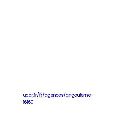
Magalie
LEGER
UCAR+
Angoulême
6 Av. du
Maréchal
Juin,
16160 Gond-
Pontouvre
05 17 20 86 46
ucar.fr/fr/agences/angouleme-
16160