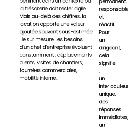
pertinent dans un contexte où
permanent,
la trésorerie doit rester agile.
responsabl
Mais au-delà des chiffres, la
et
location apporte une valeur
réactif.
ajoutée souvent sous-estimée
Pour
: le sur mesure. Les besoins
un
d’un chef d’entreprise évoluent
dirigeant,
constamment : déplacements
cela
clients, visites de chantiers,
signifie
tournées commerciales,
:
mobilité interne…
un
interlocuteu
unique,
des
réponses
immédiates
un