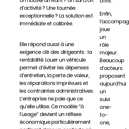
Un nouvel arrivant ? Un surcroît
offrir.
d’activité ? Une tournée
Enfin,
exceptionnelle ? La solution est
l’accompa
immédiate et calibrée.
joue
un
Elle répond aussi à une
rôle
exigence clé des dirigeants : la
majeur.
rentabilité. Louer un véhicule
Beaucoup
permet d’éviter les dépenses
d’acteurs
d’entretien, la perte de valeur,
proposent
les réparations imprévues et
aujourd’hui
les contraintes administratives.
un
L’entreprise ne paie que ce
suivi
qu’elle utilise. Ce modèle “à
one-
l’usage” devient un réflexe
to-
économique particulièrement
one,