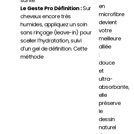
santé.
en
Le Geste Pro Définition :
Sur
microfibre
cheveux encore très
devient
humides, appliquez un soin
votre
sans rinçage (leave-in) pour
meilleure
sceller l’hydratation, suivi
alliée
d’un gel de définition. Cette
:
méthode
douce
et
ultra-
absorbante,
elle
préserve
le
dessin
naturel