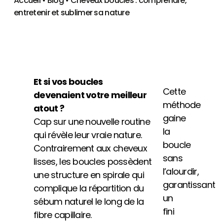
Accueil
•
Blog
•
Cheveux bouclés : comprendre,
entretenir et sublimer sa nature
Et si vos boucles
Cette
devenaient votre meilleur
méthode
atout ?
gaine
Cap sur une nouvelle routine
la
qui révèle leur vraie nature.
boucle
Contrairement aux cheveux
sans
lisses, les boucles possèdent
l’alourdir,
une structure en spirale qui
garantissant
complique la répartition du
un
sébum naturel le long de la
fini
fibre capillaire.