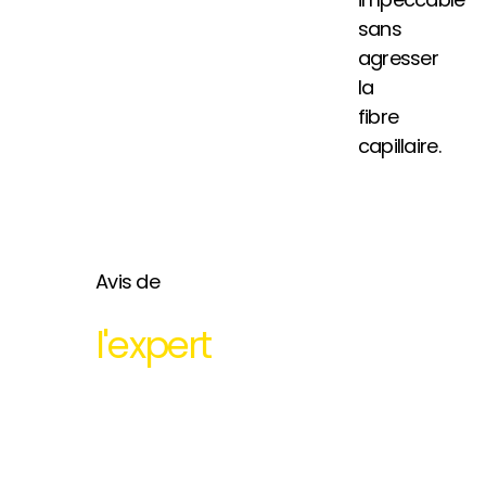
sans
agresser
la
fibre
capillaire.
Avis de
l'expert
Les cheveux
bouclés